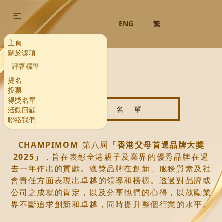
ENG
繁
主頁
關於獎項
評審標準
提名
投票
得獎名單
得獎名單
活動回顧
聯絡我們
CHAMPIMOM
第八屆
「香港父母首選品牌大獎
2025」
，旨在表彰全港親子及業界的優秀品牌在過
去一年作出的貢獻。獲獎品牌在創新、服務質素及社
會責任方面表現出卓越的領導和榜樣。透過對品牌或
公司之成就的肯定，以及分享他們的心得，以鼓勵業
界不斷追求創新和卓越，同時提升整個行業的水平。