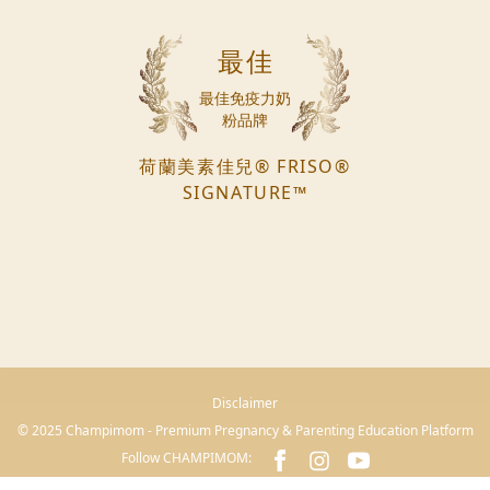
最佳
最佳免疫力奶
粉品牌
荷蘭美素佳兒® FRISO®
SIGNATURE™
Disclaimer
© 2025 Champimom - Premium Pregnancy & Parenting Education Platform
Follow CHAMPIMOM: